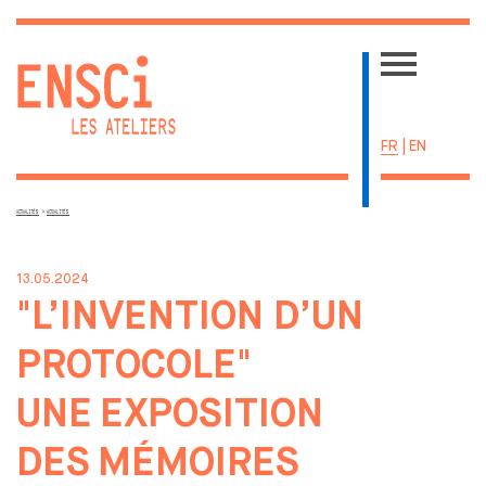
FR
|
EN
>
ACTUALITÉS
ACTUALITÉS
ACTUALITÉS
ÉCOLE
13.05.2024
UNE ÉCOLE SINGULIÈRE
"L’INVENTION D’UN
ADMISSIONS
PROTOCOLE"
LA VIE ÉTUDIANTE
RESSOURCES
UNE
EXPOSITION
CENTRE DE DOCUMENTATION
LE BIS
DES
MÉMOIRES
PRIVATISATION DES ESPACES