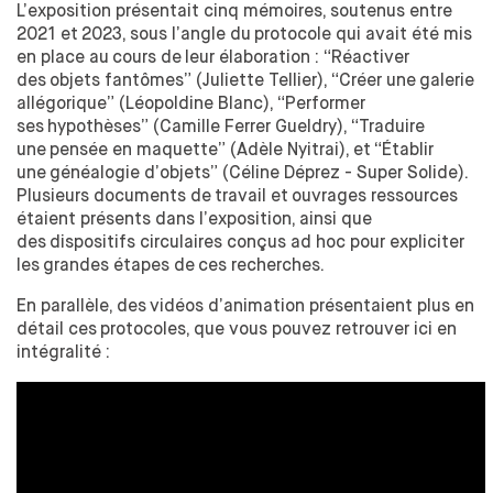
L’exposition présentait cinq mémoires, soutenus entre
OUVERTURE SUR LE MONDE
2021 et
2023, sous l’angle du
protocole qui avait été mis
ÉCHANGES ACADÉMIQUES INTERNATIONAUX ENTRANTS
en place au
cours de
leur élaboration : “Réactiver
MEDES UNE SPÉCIFICITÉ
des
objets fantômes” (Juliette Tellier), “Créer une
galerie
allégorique” (Léopoldine Blanc), “Performer
STAGES & ÉCHANGES ACADÉMIQUES INTERNATIONAUX
SORTANTS
ses
hypothèses” (Camille Ferrer Gueldry), “Traduire
une
pensée en maquette” (Adèle Nyitrai), et
“Établir
une
généalogie d’objets” (Céline Déprez - Super Solide).
ÉTABLI LE PODCAST DE L'ENSCI-LES
Plusieurs documents de
travail et
ouvrages ressources
ATELIERS
étaient présents dans l’exposition, ainsi que
des
dispositifs circulaires conçus ad hoc pour expliciter
les
grandes étapes de
ces recherches.
En parallèle, des
vidéos d’animation présentaient plus en
détail ces
protocoles, que vous pouvez retrouver ici en
intégralité :