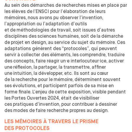
FORMATION TOUT AU LONG DE LA VIE
Au sein des
démarches de
recherches mises en place par
les
élèves de
l’ENSCI pour l’élaboration de
leurs
RECHERCHE
mémoires, nous avons pu observer l’invention,
l’appropriation ou l’adaptation d’outils
LE CENTRE DE RECHERCHE EN DESIGN
et
de
méthodologies de
travail, soit issues d’autres
DOCTORAT EN DESIGN
disciplines des
sciences humaines, soit de
la
démarche
de
projet en design, au
service du
sujet du
mémoire. Ces
LE MASTER 2 RECHERCHE EN DESIGN
adaptations génèrent des
“protocoles”, qui peuvent
CHAIRE S'ENTENDRE
servir à
collecter des
éléments, les
comprendre, traduire
CHAIRE INNOVATION PUBLIQUE
des
concepts, faire réagir un·e interlocuteur·ice, activer
une
réflexion, la
partager, la
transmettre, affiner
PARTENAIRES
une
intuition, la
développer, etc. Ils sont au
cœur
de
la
recherche pour le
mémoire, déterminent souvent
L’ENTREPRISE AU CŒUR DE L’ÉCOLE
ses
évolutions, et
participent parfois de
sa mise en
LES MODALITÉS DE PARTENARIATS
forme finale. L’enjeu de
cette exposition, visible pendant
VOUS CHERCHEZ UN STAGIAIRE
les
Portes Ouvertes 2024, était de
visibiliser
ces
pratiques d’invention, pour contribuer à
dessiner
MÉCÉNAT
des
modes de
faire recherche propres au
design.
TAXE D'APPRENTISSAGE
LES MÉMOIRES À
TRAVERS LE
PRISME
INTERNATIONAL
DES
PROTOCOLES