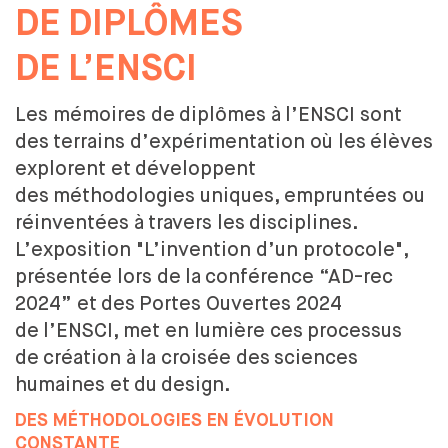
DESIGN ET DIVERSITÉ
DE
DIPLÔMES
COMMISSION ÉGALITÉS
DÉVELOPPEMENT DURABLE
DE
L’ENSCI
L'ÉQUIPE
L'ENSCI RECRUTE
Les mémoires de
diplômes à
l’ENSCI sont
des
terrains d’expérimentation où les
élèves
FORMATIONS
explorent et
développent
des
méthodologies uniques, empruntées ou
CRÉATEUR INDUSTRIEL
réinventées à
travers les
disciplines.
PARCOURS
L’exposition "L’invention d’un protocole",
LES PARTENARIATS ACADÉMIQUES
présentée lors de
la
conférence “AD-rec
DIPLÔME
PROFESSIONNALISATION
2024” et
des
Portes Ouvertes 2024
de
l’ENSCI, met en lumière ces
processus
DESIGNER TEXTILE
de
création à
la croisée des
sciences
PARCOURS
humaines et
du
design.
DIPLÔME
PROFESSIONNALISATION
DES MÉTHODOLOGIES EN ÉVOLUTION
CONSTANTE