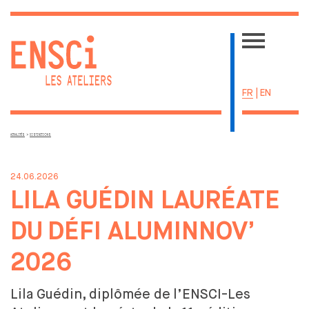
FR
|
EN
>
ACTUALITÉS
DISTINCTIONS
ACTUALITÉS
ÉCOLE
24.06.2026
UNE ÉCOLE SINGULIÈRE
LILA GUÉDIN LAURÉATE
ADMISSIONS
DU
DÉFI ALUMINNOV’
LA VIE ÉTUDIANTE
RESSOURCES
2026
CENTRE DE DOCUMENTATION
LE BIS
Lila Guédin, diplômée de
l’ENSCI-Les
PRIVATISATION DES ESPACES