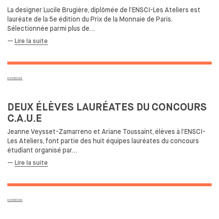
La designer Lucile Brugière, diplômée de
l’ENSCI-Les Ateliers est
lauréate de
la
5e édition du
Prix de
la
Monnaie de
Paris.
Sélectionnée parmi plus de…
—
Lire la suite
DISTINCTIONS
DEUX ÉLÈVES LAURÉATES DU
CONCOURS
C.A.U.E
Jeanne Veysset-Zamarreno et
Ariane Toussaint, élèves à
l’ENSCI-
Les Ateliers, font partie des
huit équipes lauréates du
concours
étudiant organisé par…
—
Lire la suite
DISTINCTIONS