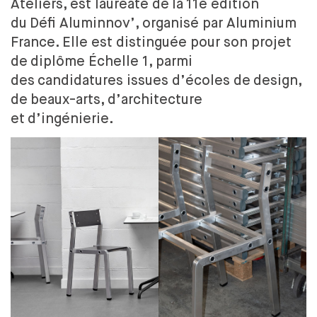
Ateliers, est lauréate de
la
11e édition
DESIGN ET DIVERSITÉ
du
Défi Aluminnov’, organisé par Aluminium
COMMISSION ÉGALITÉS
France. Elle est distinguée pour son projet
DÉVELOPPEMENT DURABLE
L'ÉQUIPE
de
diplôme Échelle 1, parmi
L'ENSCI RECRUTE
des
candidatures issues d’écoles de
design,
de
beaux-arts, d’architecture
FORMATIONS
et
d’ingénierie.
CRÉATEUR INDUSTRIEL
PARCOURS
LES PARTENARIATS ACADÉMIQUES
DIPLÔME
PROFESSIONNALISATION
DESIGNER TEXTILE
PARCOURS
DIPLÔME
PROFESSIONNALISATION