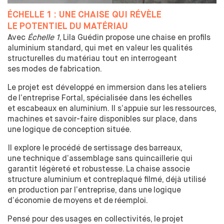
FORMATION TOUT AU LONG DE LA VIE
ÉCHELLE 1 : UNE
CHAISE QUI RÉVÈLE
LE
POTENTIEL DU
MATÉRIAU
RECHERCHE
Avec
Échelle 1
, Lila Guédin propose une
chaise en profils
LE CENTRE DE RECHERCHE EN DESIGN
aluminium standard, qui met en valeur les
qualités
structurelles du
matériau tout en interrogeant
DOCTORAT EN DESIGN
ses
modes de
fabrication.
LE MASTER 2 RECHERCHE EN DESIGN
CHAIRE S'ENTENDRE
Le projet est développé en immersion dans les
ateliers
CHAIRE INNOVATION PUBLIQUE
de
l’entreprise Fortal, spécialisée dans les
échelles
et
escabeaux en aluminium. Il s’appuie sur les
ressources,
machines et
savoir-faire disponibles sur place, dans
PARTENAIRES
une
logique de
conception située.
L’ENTREPRISE AU CŒUR DE L’ÉCOLE
Il explore le
procédé de
sertissage des
barreaux,
LES MODALITÉS DE PARTENARIATS
une
technique d’assemblage sans quincaillerie qui
VOUS CHERCHEZ UN STAGIAIRE
garantit légèreté et
robustesse. La
chaise associe
MÉCÉNAT
structure aluminium et
contreplaqué filmé, déjà utilisé
en production par l’entreprise, dans une
logique
TAXE D'APPRENTISSAGE
d’économie de
moyens et
de
réemploi.
INTERNATIONAL
Pensé pour des
usages en collectivités, le
projet