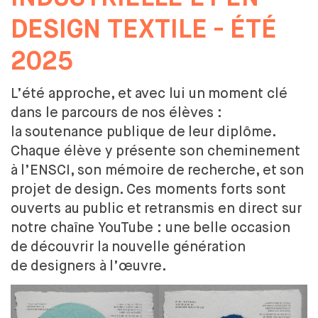
DESIGN ET DIVERSITÉ
DESIGN TEXTILE - ÉTÉ
COMMISSION ÉGALITÉS
DÉVELOPPEMENT DURABLE
2025
L'ÉQUIPE
L'ENSCI RECRUTE
L’été approche, et
avec lui un
moment clé
dans le
parcours de
nos élèves :
FORMATIONS
la
soutenance publique de
leur diplôme.
CRÉATEUR INDUSTRIEL
Chaque élève y présente son cheminement
PARCOURS
à
l’ENSCI, son mémoire de
recherche, et
son
LES PARTENARIATS ACADÉMIQUES
projet de
design. Ces moments forts sont
DIPLÔME
ouverts au
public et
retransmis en direct sur
PROFESSIONNALISATION
notre chaîne YouTube : une
belle occasion
DESIGNER TEXTILE
de
découvrir la
nouvelle génération
PARCOURS
de
designers à
l’œuvre.
DIPLÔME
PROFESSIONNALISATION