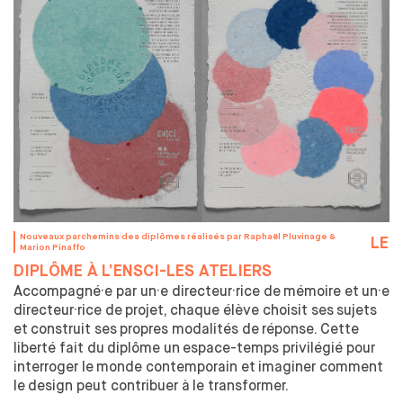
FORMATION TOUT AU LONG DE LA VIE
RECHERCHE
LE CENTRE DE RECHERCHE EN DESIGN
DOCTORAT EN DESIGN
LE MASTER 2 RECHERCHE EN DESIGN
CHAIRE S'ENTENDRE
CHAIRE INNOVATION PUBLIQUE
PARTENAIRES
Nouveaux parchemins des
diplômes réalisés par Raphaël Pluvinage &
LE
Marion Pinaffo
L’ENTREPRISE AU CŒUR DE L’ÉCOLE
DIPLÔME À
L’ENSCI-LES ATELIERS
LES MODALITÉS DE PARTENARIATS
Accompagné·e par un·e directeur·rice de
mémoire et
un·e
VOUS CHERCHEZ UN STAGIAIRE
directeur·rice de
projet, chaque élève choisit ses
sujets
MÉCÉNAT
et
construit ses
propres modalités de
réponse. Cette
TAXE D'APPRENTISSAGE
liberté fait du
diplôme un
espace-temps privilégié pour
interroger le
monde contemporain et
imaginer comment
le
design peut contribuer à
le transformer.
INTERNATIONAL