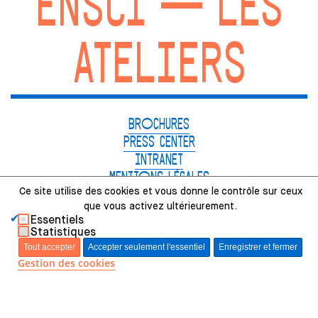
ENSCI — LES
ATELIERS
BROCHURES
PRESS CENTER
INTRANET
MENTIONS LÉGALES
Ce site utilise des
cookies et
vous donne le
contrôle sur ceux
CHARTE PARITÉ
que vous activez ultérieurement.
CRÉDITS
Essentiels
GESTION DES COOKIES
Statistiques
Tout accepter
Accepter seulement l'essentiel
Enregistrer et fermer
Gestion des cookies
48, RUE SAINT-SABIN PARIS, FRANCE
01.49.23.12.12