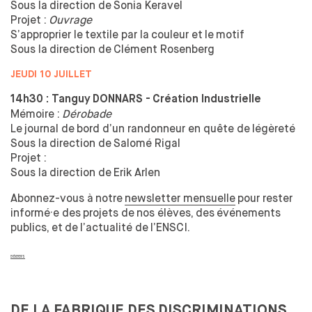
Sous la
direction de
Sonia Keravel
Projet :
Ouvrage
S’approprier le
textile par la
couleur et
le
motif
Sous la
direction de
Clément Rosenberg
JEUDI 10 JUILLET
14h30 : Tanguy DONNARS -
Création Industrielle
Mémoire :
Dérobade
Le
journal de
bord d’un randonneur en quête de
légèreté
Sous la
direction de
Salomé Rigal
Projet :
Sous la
direction de
Erik Arlen
Abonnez-vous à
notre
newsletter mensuelle
pour rester
informé·e des
projets de
nos élèves, des
événements
publics, et
de
l’actualité de
l’ENSCI.
EVÉNEMENTS
DE LA
FABRIQUE DES
DISCRIMINATIONS