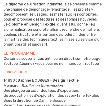
Le
se
présente comme
diplôme de Création Industrielle
OUVERTURE SUR LE MONDE
une
chaîne de
démontage-remontage : les
projets y
ÉCHANGES ACADÉMIQUES INTERNATIONAUX ENTRANTS
décomposent les
usages, les
matériaux, les
contextes,
MEDES UNE SPÉCIFICITÉ
pour en proposer des
lectures et
des
formes nouvelles.
STAGES & ÉCHANGES ACADÉMIQUES INTERNATIONAUX
Le
, quant à
lui, donne lieu
diplôme en Design Textile
SORTANTS
à
une réalisation concrète, alliant recherche de
matière,
couleur, structure et
intention de
produit. Il démontre
ÉTABLI LE PODCAST DE L'ENSCI-LES
la
maîtrise des
techniques textiles mises au
service d’un
projet créatif et
innovant.
ATELIERS
LE PROGRAMME
Certaines soutenances ont lieu en direct sur notre page
Youtube. Abonnez-vous pour ne rien manquer :
YouTube
LUNDI 30 JUIN
14H30 : Daphné BOURGES - Design Textile
Mémoire :
Textiles en transmission
Une
plongée au
cœur des
lieux d’exposition,
de
production, et
d’exploration des
savoir-faire textiles
Sous la
direction de
Camille Bosqué
Projet :
Les danses de la dentelle mécanique