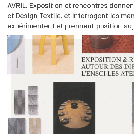
DESIGN ET DIVERSITÉ
AVRIL. Exposition et
rencontres donnen
PRO
COMMISSION ÉGALITÉS
et
Design Textile, et
interrogent les
man
DÉVELOPPEMENT
FORMA
DURABLE
expérimentent et
prennent position auj
LONG D
L'ÉQUIPE
L'ENSCI RECRUTE