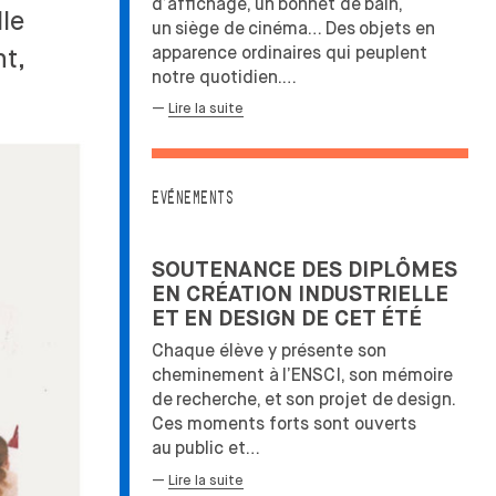
d’affichage, un
bonnet de
bain,
lle
un
siège de
cinéma… Des
objets en
apparence ordinaires qui peuplent
t,
notre quotidien.…
—
Lire la suite
EVÉNEMENTS
SOUTENANCE DES DIPLÔMES
EN CRÉATION INDUSTRIELLE
ET EN DESIGN DE CET ÉTÉ
Chaque élève y présente son
cheminement à
l’ENSCI, son mémoire
de
recherche, et
son projet de
design.
Ces moments forts sont ouverts
au
public et…
—
Lire la suite