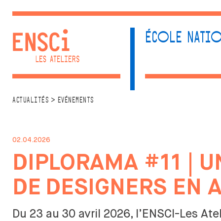
ÉCOLE NATIO
ACTUALITÉS
ÉCOLE
FORMA
>
ACTUALITÉS
EVÉNEMENTS
UNE ÉCOLE SINGULIÈRE
CRÉATE
ADMISSIONS
PA
LA VIE ÉTUDIANTE
LES
02.04.2026
AC
RESSOURCES
DIPLORAMA #11 | U
DI
CENTRE DE
PRO
DOCUMENTATION
DE
DESIGNERS EN 
LE BIS
DESIGN
PRIVATISATION DES
PA
ESPACES
Du 23 au
30 avril 2026, l’ENSCI-Les At
DI