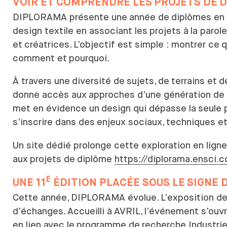
VOIR ET
COMPRENDRE LES
PROJETS DE
D
DIPLORAMA présente une
année de
diplômes en 
design textile en associant les
projets à
la parol
et
créatrices. L’objectif est simple : montrer ce
q
comment et
pourquoi.
À travers une
diversité de
sujets, de
terrains et
d
donne accès aux
approches d’une génération de
met en évidence un
design qui dépasse la
seule 
s’inscrire dans des
enjeux sociaux, techniques e
Un site dédié prolonge cette exploration en ligne
aux
projets de
diplôme
https://diplorama.ensci.
E
UNE 11
ÉDITION PLACÉE SOUS LE
SIGNE 
Cette année, DIPLORAMA évolue. L’exposition de
d’échanges. Accueilli à
AVRIL, l’événement s’ouvr
en lien avec le
programme de
recherche Industrie