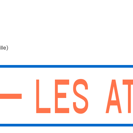
lle)
— LES A