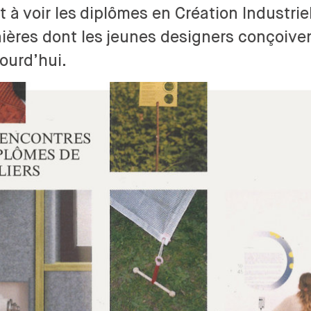
t à
voir les
diplômes en Création Industrie
FESSIONNALISATION
ières dont les
jeunes designers conçoiven
TION TOUT AU
ourd’hui.
E LA VIE