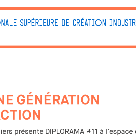
NALE SUPÉRIEURE DE CRÉATION INDUSTR
TIONS
RECHERCHE
PARTENAIRES
UR INDUSTRIEL
LE CENTRE DE
L’ENTREPRISE AU 
RECHERCHE EN DESIGN
DE L’ÉCOLE
RCOURS
DOCTORAT EN DESIGN
LES MODALITÉS DE
 PARTENARIATS
PARTENARIATS
LE MASTER 2 RECHERCHE
ADÉMIQUES
NE
GÉNÉRATION
EN DESIGN
VOUS CHERCHEZ U
PLÔME
STAGIAIRE
CHAIRE S'ENTENDRE
FESSIONNALISATION
MÉCÉNAT
ACTION
CHAIRE INNOVATION
ER TEXTILE
PUBLIQUE
TAXE D'APPRENTIS
RCOURS
eliers présente DIPLORAMA #11 à
l’espace 
PLÔME