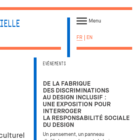
Menu
IELLE
FR
|
EN
INTERNATIONAL
ÉTABLI LE PODCAST DE
EVÉNEMENTS
L'ENSCI-LES ATELIERS
CŒUR
OUVERTURE SUR LE
MONDE
DE LA
FABRIQUE
ÉCHANGES ACADÉMIQUES
DES
DISCRIMINATIONS
INTERNATIONAUX
AU
DESIGN INCLUSIF :
ENTRANTS
N
UNE
EXPOSITION POUR
MEDES UNE SPÉCIFICITÉ
INTERROGER
STAGES & ÉCHANGES
LA
RESPONSABILITÉ SOCIALE
ACADÉMIQUES
SAGE
DU
DESIGN
INTERNATIONAUX
culturel
Un pansement, un
panneau
SORTANTS