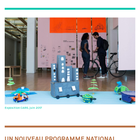
OUVERTURE SUR LE MONDE
ÉCHANGES ACADÉMIQUES INTERNATIONAUX ENTRANTS
MEDES UNE SPÉCIFICITÉ
STAGES & ÉCHANGES ACADÉMIQUES INTERNATIONAUX
SORTANTS
ÉTABLI LE PODCAST DE L'ENSCI-LES
ATELIERS
Exposition CARS, juin 2017
UN
NOUVEAU PROGRAMME NATIONAL