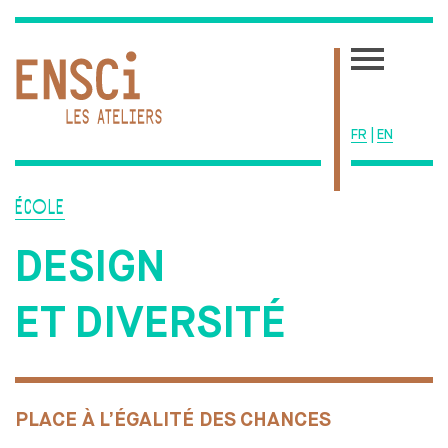
FR
|
EN
ACTUALITÉS
ÉCOLE
ÉCOLE
DESIGN
UNE ÉCOLE SINGULIÈRE
ADMISSIONS
ET
DIVERSITÉ
LA VIE ÉTUDIANTE
RESSOURCES
CENTRE DE DOCUMENTATION
LE BIS
PLACE À
L’ÉGALITÉ DES
CHANCES
PRIVATISATION DES ESPACES