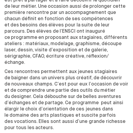
FORMATION TOUT AU LONG DE LA VIE
de
leur métier. Une
occasion aussi de
prolonger cette
première rencontre par un
accompagnement que
RECHERCHE
chacun définit en fonction de
ses compétences
et
des
besoins des
élèves pour la
suite de
leur
LE CENTRE DE RECHERCHE EN DESIGN
parcours. Des
élèves de
l’ENSCI ont inauguré
DOCTORAT EN DESIGN
ce
programme en proposant aux
stagiaires, différents
LE MASTER 2 RECHERCHE EN DESIGN
ateliers : matériaux, modelage, graphisme, découpe
laser, dessin, visite d’exposition et
de
galerie,
CHAIRE S'ENTENDRE
sérigraphie, CFAO, écriture créative, réflexion/
CHAIRE INNOVATION PUBLIQUE
échange.
Ces rencontres permettent aux
jeunes stagiaires
PARTENAIRES
de
baigner dans un
univers plus créatif, de
découvrir
de
nouveaux champs. C’est pour eux l’occasion de
voir
L’ENTREPRISE AU CŒUR DE L’ÉCOLE
et
de
comprendre une
partie des
outils du
métier
LES MODALITÉS DE PARTENARIATS
du
designer. Cela débouche sur de
belles aventures
VOUS CHERCHEZ UN STAGIAIRE
d’échanges et
de
partage. Ce programme peut ainsi
MÉCÉNAT
élargir le
choix d’orientation de
ces jeunes dans
TAXE D'APPRENTISSAGE
le
domaine des
arts plastiques et
suscite parfois
des
vocations. Elles sont aussi d’une grande richesse
pour tous les
acteurs.
INTERNATIONAL