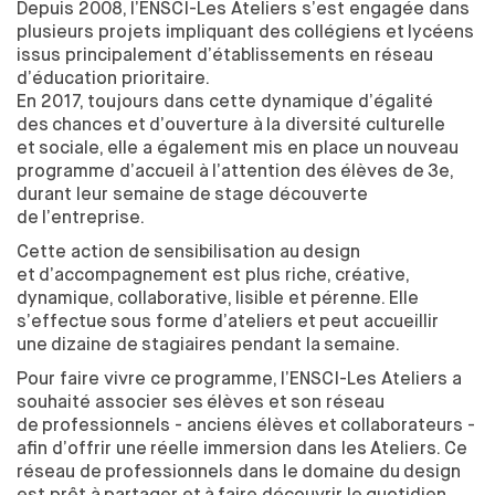
Depuis 2008, l’ENSCI-Les Ateliers s’est engagée dans
DESIGN ET DIVERSITÉ
plusieurs projets impliquant des
collégiens et
lycéens
COMMISSION ÉGALITÉS
issus principalement d’établissements en réseau
DÉVELOPPEMENT DURABLE
d’éducation prioritaire.
L'ÉQUIPE
En 2017, toujours dans cette dynamique d’égalité
L'ENSCI RECRUTE
des
chances et
d’ouverture à
la diversité culturelle
et
sociale, elle a également mis en place un
nouveau
programme d’accueil à
l’attention des
élèves de
3e,
FORMATIONS
durant leur semaine de
stage découverte
de
l’entreprise.
CRÉATEUR INDUSTRIEL
Cette action de
sensibilisation au
design
PARCOURS
et
d’accompagnement est plus riche, créative,
LES PARTENARIATS ACADÉMIQUES
dynamique, collaborative, lisible et
pérenne. Elle
DIPLÔME
s’effectue sous forme d’ateliers et
peut accueillir
PROFESSIONNALISATION
une
dizaine de
stagiaires pendant la
semaine.
DESIGNER TEXTILE
Pour faire vivre ce
programme, l’ENSCI-Les Ateliers a
souhaité associer ses
élèves et
son réseau
PARCOURS
de
professionnels - anciens élèves et
collaborateurs -
DIPLÔME
afin d’offrir une
réelle immersion dans les
Ateliers. Ce
PROFESSIONNALISATION
réseau de
professionnels dans le
domaine du
design
est prêt à
partager et
à
faire découvrir le
quotidien