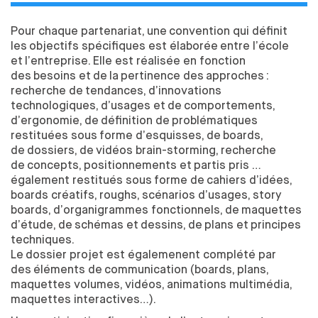
FORMATION TOUT AU LONG DE LA VIE
Pour chaque partenariat, une
convention qui définit
RECHERCHE
les
objectifs spécifiques est élaborée entre l’école
et
l’entreprise. Elle est réalisée en fonction
LE CENTRE DE RECHERCHE EN DESIGN
des
besoins et
de
la
pertinence des
approches :
DOCTORAT EN DESIGN
recherche de
tendances, d’innovations
LE MASTER 2 RECHERCHE EN DESIGN
technologiques, d’usages et
de
comportements,
d’ergonomie, de
définition de
problématiques
CHAIRE S'ENTENDRE
restituées sous forme d’esquisses, de
boards,
CHAIRE INNOVATION PUBLIQUE
de
dossiers, de
vidéos brain-storming, recherche
de
concepts, positionnements et
partis pris …
PARTENAIRES
également restitués sous forme de
cahiers d’idées,
boards créatifs, roughs, scénarios d’usages, story
L’ENTREPRISE AU CŒUR DE L’ÉCOLE
boards, d’organigrammes fonctionnels, de
maquettes
LES MODALITÉS DE PARTENARIATS
d’étude, de
schémas et
dessins, de
plans et
principes
VOUS CHERCHEZ UN STAGIAIRE
techniques.
MÉCÉNAT
Le
dossier projet est égalemenent complété par
des
éléments de
communication (boards, plans,
TAXE D'APPRENTISSAGE
maquettes volumes, vidéos, animations multimédia,
maquettes interactives…).
INTERNATIONAL