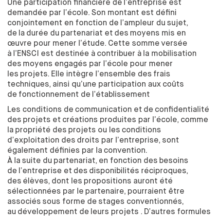
Une participation financière de
l’entreprise est
OUVERTURE SUR LE MONDE
demandée par l’école. Son montant est défini
conjointement en fonction de
l’ampleur du
sujet,
ÉCHANGES ACADÉMIQUES INTERNATIONAUX ENTRANTS
de
la
durée du
partenariat et
des
moyens mis en
MEDES UNE SPÉCIFICITÉ
œuvre pour mener l’étude. Cette somme versée
STAGES & ÉCHANGES ACADÉMIQUES INTERNATIONAUX
à
l’ENSCI est destinée à
contribuer à
la mobilisation
SORTANTS
des
moyens engagés par l’école pour mener
les
projets. Elle intègre l’ensemble des
frais
ÉTABLI LE PODCAST DE L'ENSCI-LES
techniques, ainsi qu’une participation aux
coûts
ATELIERS
de
fonctionnement de
l’établissement
Les conditions de
communication et
de
confidentialité
des
projets et
créations produites par l’école, comme
la
propriété des
projets ou les
conditions
d’exploitation des
droits par l’entreprise, sont
également définies par la
convention.
À la
suite du
partenariat, en fonction des
besoins
de
l’entreprise et
des
disponibilités réciproques,
des
élèves, dont les
propositions auront été
sélectionnées par le
partenaire, pourraient être
associés sous forme de
stages conventionnés,
au
développement de
leurs projets . D’autres formules