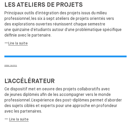
DESIGN ET DIVERSITÉ
LES
ATELIERS DE
PROJETS
COMMISSION ÉGALITÉS
Principaux outils d’intégration des
projets issus du
milieu
DÉVELOPPEMENT DURABLE
professionnel, les
six à
sept ateliers de
projets orientés vers
des
explorations ouvertes réunissent chaque semestre
L'ÉQUIPE
une
quinzaine d’étudiants autour d’une problématique spécifique
L'ENSCI RECRUTE
définie avec le
partenaire.
—
Lire la suite
FORMATIONS
CRÉATEUR INDUSTRIEL
PARCOURS
CRÉATEUR INDUSTRIEL
LES PARTENARIATS ACADÉMIQUES
DIPLÔME
L’ACCÉLÉRATEUR
PROFESSIONNALISATION
Ce dispositif met en oeuvre des
projets collaboratifs avec
de
jeunes diplômés afin de
les
accompagner vers le
monde
DESIGNER TEXTILE
professionnel. L’expérience des
post-diplômes permet d’aborder
des
sujets ciblés et
experts pour une
approche en profondeur
PARCOURS
avec les
partenaires.
DIPLÔME
—
Lire la suite
PROFESSIONNALISATION