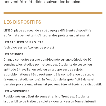
peuvent être étudiées suivant les
besoins.
LES DISPOSITIFS
L’ENSCI place au
cœur de
sa pédagogie différents dispositifs
et
formats permettant d’intégrer des
projets en partenariat.
LES ATELIERS DE PROJETS
(voir bloc sur les
Ateliers de
projet)
LES STUDIOS
Chaque semestre sur une
demi-journée sur une
période de
10
semaines, les
studios permettent aux
étudiants de
tester leur
aptitude à
travailler en solo ou en groupe sur des
sujets
et
problématiques liés directement à
la compétence du
studio
(exemple : studio sonore). En fonction de
la
spécificité du
sujet,
certains projets en partenariat peuvent être intégrés à
ce dispositif.
LES WORKSHOPS
Positionnés en début de
semestre, ils offrent aux
étudiants
la
possibilité de
traiter de
sujets « courts » sur un
format intensif