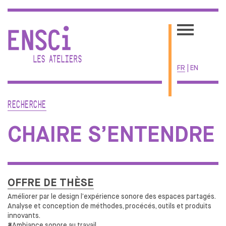
FR
|
EN
ACTUALITÉS
RECHERCHE
ÉCOLE
CHAIRE S’ENTENDRE
UNE ÉCOLE SINGULIÈRE
ADMISSIONS
LA VIE ÉTUDIANTE
RESSOURCES
OFFRE DE THÈSE
CENTRE DE DOCUMENTATION
Améliorer par le
design l’expérience sonore des
espaces partagés.
LE BIS
Analyse et
conception de
méthodes, procécés, outils et
produits
innovants.
PRIVATISATION DES ESPACES
#Ambiance sonore au
travail