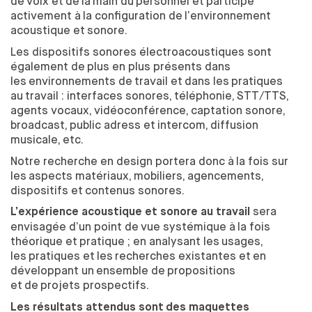
de
voix et
de
la
main du
personnel et
participe
activement à
la configuration de
l’environnement
acoustique et
sonore.
Les dispositifs sonores électroacoustiques sont
également de
plus en plus présents dans
les
environnements de
travail et
dans les
pratiques
au
travail : interfaces sonores, téléphonie, STT/TTS,
agents vocaux, vidéoconférence, captation sonore,
broadcast, public adress et
intercom, diffusion
musicale, etc.
Notre recherche en design portera donc à
la fois sur
les
aspects matériaux, mobiliers, agencements,
dispositifs et
contenus sonores.
sera
L’expérience acoustique et sonore au travail
envisagée d’un point de
vue systémique à
la fois
théorique et
pratique ; en analysant les
usages,
les
pratiques et
les
recherches existantes et
en
développant un
ensemble de
propositions
et
de
projets prospectifs.
Les résultats attendus sont des maquettes