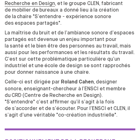
FORMATION TOUT AU LONG DE LA VIE
Recherche en Design
, et
le
groupe CLEN, fabricant
de
mobilier de
bureaux a donné lieu à
la création
de
la
chaire "S’entendre - expérience sonore
RECHERCHE
des
espaces partagés".
LE CENTRE DE RECHERCHE EN DESIGN
La maîtrise du
bruit et
de
l’ambiance sonore d’espaces
DOCTORAT EN DESIGN
partagés est devenue un
enjeu important pour
LE MASTER 2 RECHERCHE EN DESIGN
la
santé et
le
bien être des
personnes au
travail, mais
aussi pour les
performances et
les
résultats du
travail.
CHAIRE S'ENTENDRE
C’est sur cette problématique particulière qu’un
CHAIRE INNOVATION PUBLIQUE
industriel et
une
école de
design se
sont rapprochés
pour donner naissance à
une chaire.
PARTENAIRES
Celle-ci est dirigée par
, designer
Roland Cahen
L’ENTREPRISE AU CŒUR DE L’ÉCOLE
sonore, enseignant-chercheur à
l’ENSCI et
membre
du
CRD (Centre de
Recherche en Design).
LES MODALITÉS DE PARTENARIATS
"S’entendre" c’est affirmer qu’il s’agit à
la fois
VOUS CHERCHEZ UN STAGIAIRE
de
s’accorder et
de
s’écouter. Pour l’ENSCI et
CLEN, il
MÉCÉNAT
s’agit d’une véritable "co-création industrielle".
TAXE D'APPRENTISSAGE
INTERNATIONAL