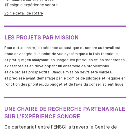
DESIGN ET DIVERSITÉ
#Design d’expérience sonore
COMMISSION ÉGALITÉS
Voir le détail de l'offre
DÉVELOPPEMENT DURABLE
L'ÉQUIPE
L'ENSCI RECRUTE
LES PROJETS PAR MISSION
FORMATIONS
Pour cette chaire, l’expérience acoustique et
sonore au
travail est
donc envisagée d’un point de
vue systémique à
la fois théorique
CRÉATEUR INDUSTRIEL
et
pratique ; en analysant les
usages, les
pratiques et
les
recherches
PARCOURS
existantes et
en développant un
ensemble de
propositions
et
de
projets prospectifs. Chaque mission devra être validée
LES PARTENARIATS ACADÉMIQUES
et
précisée avant démarrage par le
comité de
pilotage et
l’équipe en
DIPLÔME
fonction des
priorités, du
budget et
de
l’avis du
conseil scientifique.
PROFESSIONNALISATION
DESIGNER TEXTILE
PARCOURS
UNE CHAIRE DE RECHERCHE PARTENARIALE
DIPLÔME
SUR L’EXPÉRIENCE SONORE
PROFESSIONNALISATION
Ce partenariat entre l’ENSCI, à
travers le
Centre de