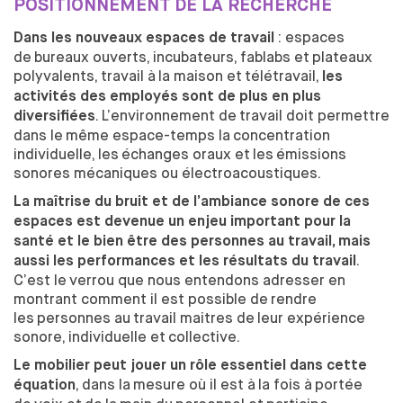
POSITIONNEMENT DE LA RECHERCHE
OUVERTURE SUR LE MONDE
: espaces
Dans les nouveaux espaces de travail
ÉCHANGES ACADÉMIQUES INTERNATIONAUX ENTRANTS
de
bureaux ouverts, incubateurs, fablabs et
plateaux
MEDES UNE SPÉCIFICITÉ
polyvalents, travail à
la maison et
télétravail,
les
STAGES & ÉCHANGES ACADÉMIQUES INTERNATIONAUX
activités des employés sont de plus en plus
SORTANTS
. L’environnement de
travail doit permettre
diversifiées
dans le
même espace-temps la
concentration
ÉTABLI LE PODCAST DE L'ENSCI-LES
individuelle, les
échanges oraux et
les
émissions
ATELIERS
sonores mécaniques ou électroacoustiques.
La maîtrise du bruit et de l’ambiance sonore de ces
espaces est devenue un enjeu important pour la
santé et le bien être des personnes au travail, mais
.
aussi les performances et les résultats du travail
C’est le
verrou que nous entendons adresser en
montrant comment il est possible de
rendre
les
personnes au
travail maitres de
leur expérience
sonore, individuelle et
collective.
Le mobilier peut jouer un rôle essentiel dans cette
, dans la
mesure où il est à
la fois à
portée
équation