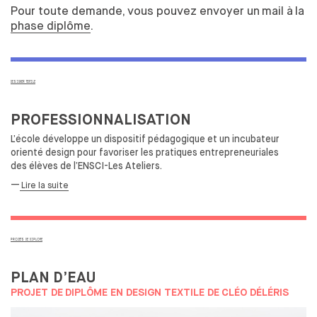
Pour toute demande, vous pouvez envoyer un
mail à
la
OUVERTURE SUR LE MONDE
phase diplôme
.
ÉCHANGES ACADÉMIQUES INTERNATIONAUX ENTRANTS
MEDES UNE SPÉCIFICITÉ
STAGES & ÉCHANGES ACADÉMIQUES INTERNATIONAUX
SORTANTS
DESIGNER TEXTILE
ÉTABLI LE PODCAST DE L'ENSCI-LES
PROFESSIONNALISATION
ATELIERS
L’école développe un
dispositif pédagogique et
un
incubateur
orienté design pour favoriser les
pratiques entrepreneuriales
des
élèves de
l’ENSCI-Les Ateliers.
—
Lire la suite
PROJETS DE DIPLOME
PLAN D’EAU
PROJET DE
DIPLÔME EN DESIGN TEXTILE DE
CLÉO DÉLÉRIS