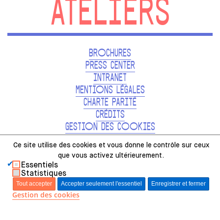
ATELIERS
BROCHURES
PRESS CENTER
INTRANET
MENTIONS LÉGALES
CHARTE PARITÉ
CRÉDITS
GESTION DES COOKIES
Ce site utilise des
cookies et
vous donne le
contrôle sur ceux
que vous activez ultérieurement.
Essentiels
48, RUE SAINT-SABIN PARIS, FRANCE
Statistiques
01.49.23.12.12
Tout accepter
Accepter seulement l'essentiel
Enregistrer et fermer
Gestion des cookies