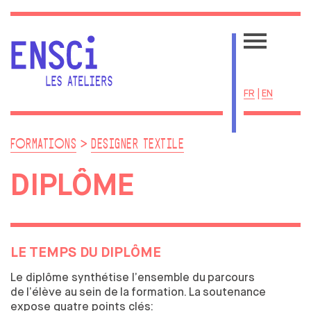
FR
|
EN
ACTUALITÉS
FORMATIONS
DESIGNER TEXTILE
ÉCOLE
DIPLÔME
UNE ÉCOLE SINGULIÈRE
ADMISSIONS
LA VIE ÉTUDIANTE
RESSOURCES
LE
TEMPS DU
DIPLÔME
CENTRE DE DOCUMENTATION
Le diplôme synthétise l’ensemble du
parcours
LE BIS
de
l’élève au
sein de
la
formation. La
soutenance
PRIVATISATION DES ESPACES
expose quatre points clés: