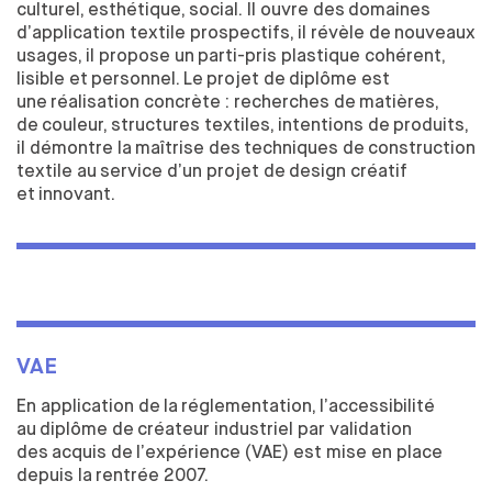
FORMATION TOUT AU LONG DE LA VIE
culturel, esthétique, social. Il ouvre des
domaines
d’application textile prospectifs, il révèle de
nouveaux
usages, il propose un
parti-pris plastique cohérent,
RECHERCHE
lisible et
personnel. Le
projet de
diplôme est
une
réalisation concrète : recherches de
matières,
LE CENTRE DE RECHERCHE EN DESIGN
de
couleur, structures textiles, intentions de
produits,
DOCTORAT EN DESIGN
il démontre la
maîtrise des
techniques de
construction
LE MASTER 2 RECHERCHE EN DESIGN
textile au
service d’un projet de
design créatif
CHAIRE S'ENTENDRE
et
innovant.
CHAIRE INNOVATION PUBLIQUE
PARTENAIRES
L’ENTREPRISE AU CŒUR DE L’ÉCOLE
LES MODALITÉS DE PARTENARIATS
VOUS CHERCHEZ UN STAGIAIRE
VAE
MÉCÉNAT
En application de
la
réglementation, l’accessibilité
TAXE D'APPRENTISSAGE
au
diplôme de
créateur industriel par validation
des
acquis de
l’expérience (VAE) est mise en place
INTERNATIONAL
depuis la
rentrée 2007.