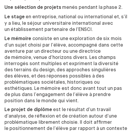
DESIGN ET DIVERSITÉ
menés pendant la
phase 2.
Une sélection de projets
COMMISSION ÉGALITÉS
en entreprise, national ou international et, s’il
Le stage
DÉVELOPPEMENT DURABLE
y a lieu, le
séjour universitaire international avec
L'ÉQUIPE
un
établissement partenaire de
l’ENSCI.
L'ENSCI RECRUTE
consiste en une
exploration de
six mois
Le mémoire
d’un sujet choisi par l’élève, accompagné dans cette
FORMATIONS
aventure par un
directeur ou une
directrice
de
mémoire, venue d’horizons divers. Les
champs
CRÉATEUR INDUSTRIEL
interrogés sont multiples et
expriment la
diversité
PARCOURS
des
terrains du
design, des
approches singulières
LES PARTENARIATS ACADÉMIQUES
des
élèves, et
des
réponses possibles à
des
DIPLÔME
problématiques sociétales, historiques ou
PROFESSIONNALISATION
esthétiques. Le
mémoire est donc avant tout un
pas
de
plus dans l’engagement de
l’élève à
prendre
DESIGNER TEXTILE
position dans le
monde qui vient.
PARCOURS
est le
résultat d’un travail
Le projet de diplôme
DIPLÔME
d’analyse, de
réflexion et
de
création autour d’une
problématique librement choisie. Il doit affirmer
PROFESSIONNALISATION
le
positionnement de
l’élève par rapport à
un contexte