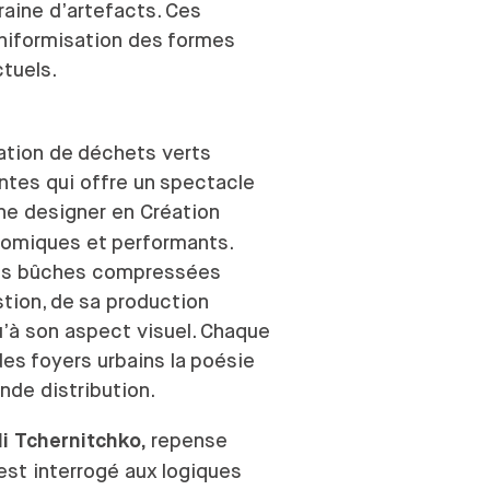
aine d’artefacts. Ces
niformisation des
formes
tuels.
ation de
déchets verts
tes qui offre un
spectacle
ne designer en Création
nomiques et
performants.
s bûches compressées
tion, de
sa production
u’à son aspect visuel. Chaque
des
foyers urbains la
poésie
nde distribution.
repense
li Tchernitchko,
’est interrogé aux
logiques