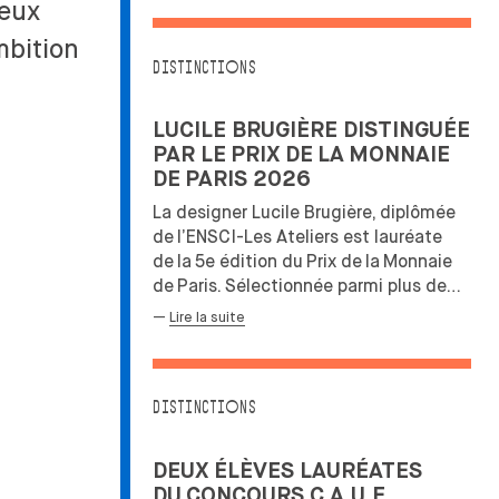
deux
mbition
DISTINCTIONS
LUCILE BRUGIÈRE DISTINGUÉE
PAR LE
PRIX DE
LA
MONNAIE
DE
PARIS 2026
La designer Lucile Brugière, diplômée
de
l’ENSCI-Les Ateliers est lauréate
de
la
5e édition du
Prix de
la
Monnaie
de
Paris. Sélectionnée parmi plus de…
—
Lire la suite
DISTINCTIONS
DEUX ÉLÈVES LAURÉATES
DU
CONCOURS C.A.U.E