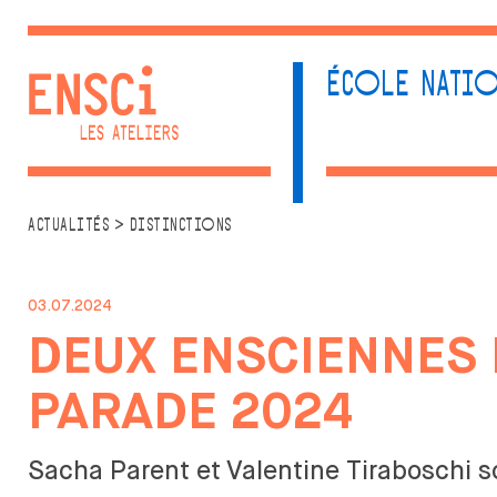
ÉCOLE NATIO
ACTUALITÉS
ÉCOLE
FORMA
>
ACTUALITÉS
DISTINCTIONS
UNE ÉCOLE SINGULIÈRE
CRÉATE
ADMISSIONS
PA
03.07.2024
LA VIE ÉTUDIANTE
LES
AC
RESSOURCES
DEUX ENSCIENNES 
DI
CENTRE DE
PRO
DOCUMENTATION
PARADE 2024
LE BIS
DESIGN
PRIVATISATION DES
Sacha Parent et
Valentine Tiraboschi s
PA
ESPACES
DI