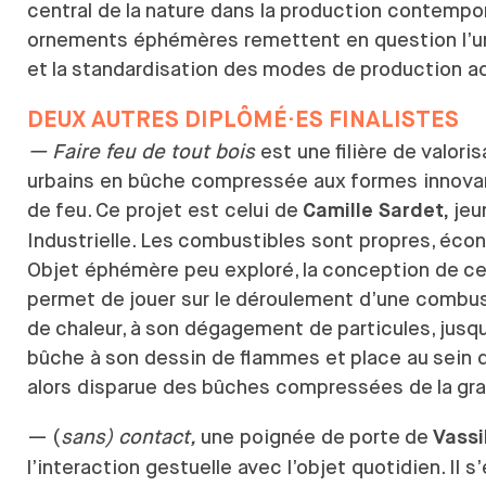
central de
la
nature dans la
production contempor
ornements éphémères remettent en question l’u
et
la
standardisation des
modes de
production ac
DEUX AUTRES DIPLÔMÉ·ES FINALISTES
— Faire feu de tout bois
est une
filière de
valoris
urbains en bûche compressée aux
formes innovan
de
feu. Ce projet est celui de
jeu
Camille Sardet,
Industrielle. Les
combustibles sont propres, éco
Objet éphémère peu exploré, la
conception de
ce
permet de
jouer sur le
déroulement d’une combus
de
chaleur, à
son dégagement de
particules, jusq
bûche à
son dessin de
flammes et
place au
sein 
alors disparue des
bûches compressées de
la
gra
— (
sans) contact,
une poignée de
porte
de
Vassi
l’interaction gestuelle avec l’objet quotidien. Il s