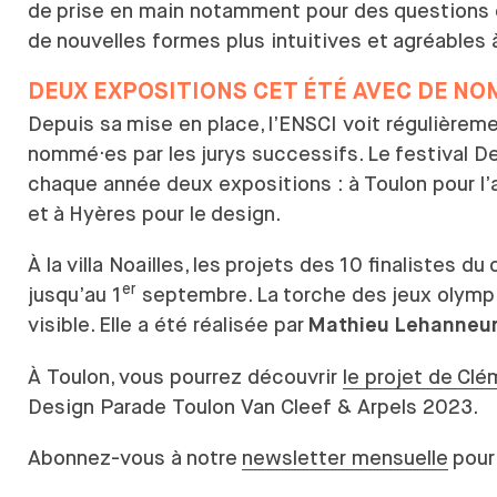
de
prise en main notamment pour des
questions 
de
nouvelles formes plus intuitives et
agréables 
DEUX EXPOSITIONS CET ÉTÉ AVEC DE
NOM
Depuis sa
mise en place, l’ENSCI voit régulièrem
nommé·es par les
jurys successifs. Le
festival D
chaque année deux expositions : à
Toulon pour l’
et
à
Hyères pour le
design.
À la
villa Noailles, les
projets des
10 finalistes du
er
jusqu’au 1
septembre. La
torche des
jeux olymp
visible. Elle a été réalisée par
Mathieu Lehanneu
À Toulon, vous pourrez découvrir
le projet de Cl
Design Parade Toulon Van Cleef & Arpels 2023.
Abonnez-vous à
notre
newsletter mensuelle
pour 