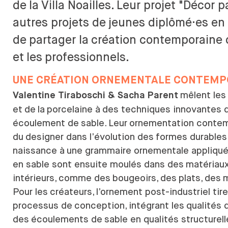
DESIGN ET DIVERSITÉ
de
la
Villa Noailles. Leur projet "Décor p
PRO
COMMISSION ÉGALITÉS
autres projets de
jeunes diplômé·es en C
DÉVELOPPEMENT
FORMA
de
partager la
création contemporaine 
DURABLE
LONG D
L'ÉQUIPE
et
les
professionnels.
L'ENSCI RECRUTE
UNE CRÉATION ORNEMENTALE CONTEMPO
mêlent les
Valentine Tiraboschi & Sacha Parent
et
de
la
porcelaine à
des techniques innovantes 
écoulement de
sable. Leur ornementation contem
du
designer dans l’évolution des
formes durables
naissance à
une grammaire ornementale appliqué
en sable sont ensuite moulés dans des
matériaux
intérieurs, comme des
bougeoirs, des
plats, des
m
Pour les
créateurs, l’ornement post-industriel t
processus de
conception, intégrant les
qualités 
des
écoulements de
sable en qualités structurell