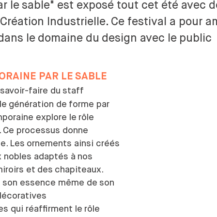
ar le
sable" est exposé tout cet été avec 
FESSIONNALISATION
réation Industrielle. Ce festival a pour a
TION TOUT AU
dans le
domaine du
design avec le
public
E LA VIE
RAINE PAR LE
SABLE
savoir-faire du
staff
de
génération de
forme par
poraine explore le
rôle
. Ce processus donne
e. Les
ornements ainsi créés
 nobles adaptés à
nos
iroirs et
des
chapiteaux.
ire son essence même de
son
décoratives
es qui réaffirment le
rôle