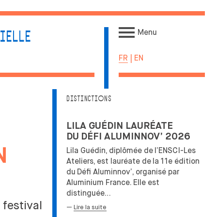
Menu
IELLE
FR
|
EN
INTERNATIONAL
ÉTABLI LE PODCAST DE
DISTINCTIONS
L'ENSCI-LES ATELIERS
CŒUR
OUVERTURE SUR LE
MONDE
LILA GUÉDIN LAURÉATE
ÉCHANGES ACADÉMIQUES
DU
DÉFI ALUMINNOV’ 2026
INTERNATIONAUX
N
Lila Guédin, diplômée de
l’ENSCI-Les
ENTRANTS
N
Ateliers, est lauréate de
la
11e édition
MEDES UNE SPÉCIFICITÉ
du
Défi Aluminnov’, organisé par
STAGES & ÉCHANGES
Aluminium France. Elle est
ACADÉMIQUES
SAGE
distinguée…
INTERNATIONAUX
 festival
SORTANTS
—
Lire la suite