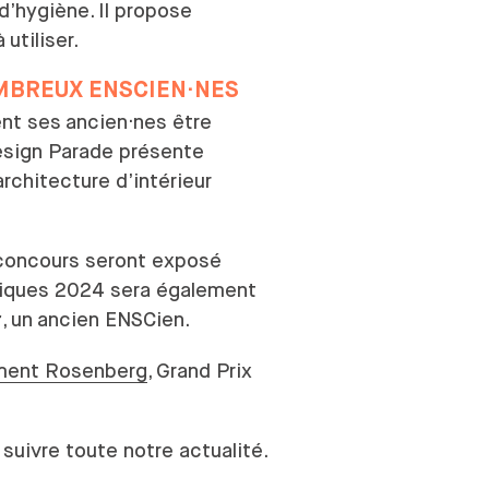
d’hygiène. Il propose
à
utiliser.
BREUX ENSCIEN·NES
ent ses
ancien·nes être
esign Parade présente
architecture d’intérieur
concours seront exposé
iques 2024 sera également
, un
ancien ENSCien.
r
ément Rosenberg
, Grand Prix
suivre toute notre actualité.