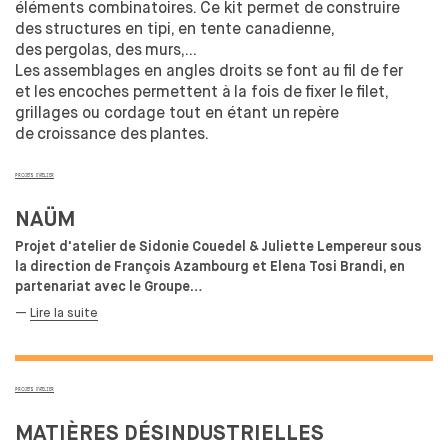
FORMATION TOUT AU LONG DE LA VIE
éléments combinatoires. Ce kit permet de
construire
des
structures en tipi, en tente canadienne,
des
pergolas, des
murs,...
RECHERCHE
Les
assemblages en angles droits se
font au
fil de
fer
et
les
encoches permettent à
la fois de
fixer le
filet,
LE CENTRE DE RECHERCHE EN DESIGN
grillages ou cordage tout en étant un
repère
DOCTORAT EN DESIGN
de
croissance des
plantes.
LE MASTER 2 RECHERCHE EN DESIGN
CHAIRE S'ENTENDRE
PROJETS D’ATELIER
CHAIRE INNOVATION PUBLIQUE
NAÜM
PARTENAIRES
Projet d'atelier de Sidonie Couedel & Juliette Lempereur sous
la direction de François Azambourg et Elena Tosi Brandi, en
L’ENTREPRISE AU CŒUR DE L’ÉCOLE
partenariat avec le Groupe…
LES MODALITÉS DE PARTENARIATS
—
Lire la suite
VOUS CHERCHEZ UN STAGIAIRE
MÉCÉNAT
TAXE D'APPRENTISSAGE
PROJETS D’ATELIER
INTERNATIONAL
MATIÈRES DÉSINDUSTRIELLES