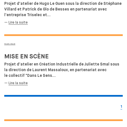
Projet d'atelier de Hugo Le Guen sous la direction de Stéphane
OUVERTURE SUR LE MONDE
Villard et Patrick de Glo de Besses en partenariat avec
ÉCHANGES ACADÉMIQUES INTERNATIONAUX ENTRANTS
l'entreprise Triselec et…
MEDES UNE SPÉCIFICITÉ
—
Lire la suite
STAGES & ÉCHANGES ACADÉMIQUES INTERNATIONAUX
SORTANTS
PROJETS D’ATELIER
ÉTABLI LE PODCAST DE L'ENSCI-LES
ATELIERS
MISE EN SCÈNE
Projet d'atelier en Création Industrielle de Juliette Smal sous
la direction de Laurent Massaloux, en partenariat avec
le collectif "Dans Le Sens…
—
Lire la suite
1