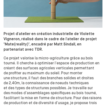
DESIGN ET DIVERSITÉ
COMMISSION ÉGALITÉS
DÉVELOPPEMENT DURABLE
L'ÉQUIPE
L'ENSCI RECRUTE
Projet d'atelier en création industrielle de Violette
FORMATIONS
Vigneron, réalisé dans le cadre de l'atelier de projet
"Mate(reality)", encadré par Matt Sindall, en
CRÉATEUR INDUSTRIEL
partenariat avec TDR.
PARCOURS
Ce projet valorise la
micro-agriculture grâce au
bois
LES PARTENARIATS ACADÉMIQUES
tourné. Il cherche à
optimiser l’espace de
production en
DIPLÔME
créant des
surfaces agricoles verticales permettant
PROFESSIONNALISATION
de
profiter au
maximum du
soleil. Pour monter
une
structure, il faut des
branches solides et
droites
DESIGNER TEXTILE
de
2,40m, la
connaissance de
noeuds techniques
PARCOURS
et
des
types de
structures possibles. Je travaille sur
DIPLÔME
des
modes d’assemblages spécifiques au
bois tourné,
facilitant la
mise en forme de
structure. Pour des
raisons
PROFESSIONNALISATION
de
production et
de
diversité d’usage, je propose trois